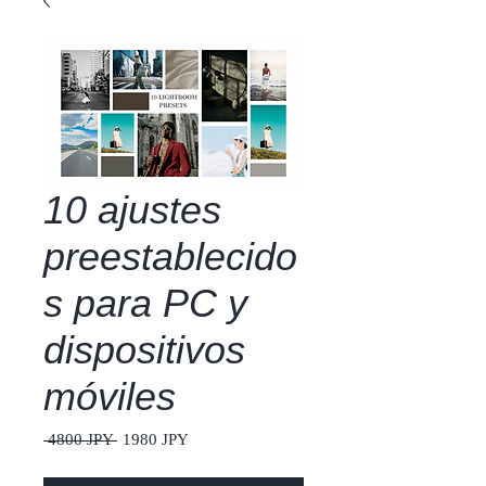
10 ajustes
preestablecido
s para PC y
dispositivos
móviles
Precio
Precio
 4800 JPY 
1980 JPY
de
oferta