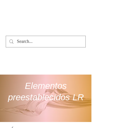
Creación de presets LR
select your
language
Elementos
preestablecidos LR