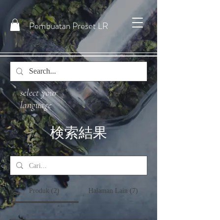
Pembuatan Preset LR
select your
language
検索結果
Produk (2)
Halaman Lain (7)