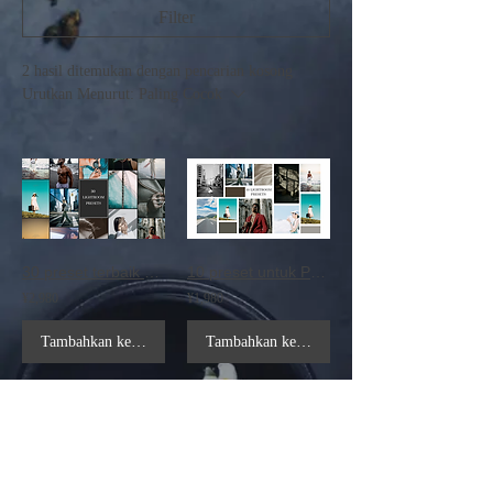
Filter
2 hasil ditemukan dengan pencarian kosong
Urutkan Menurut:
Paling Cocok
30 preset terbaik untuk PC & Seluler
10 preset untuk PC & Seluler
¥2,980
¥1,980
Tambahkan ke Keranjang
Tambahkan ke Keranjang
Pembuatan Preset LR