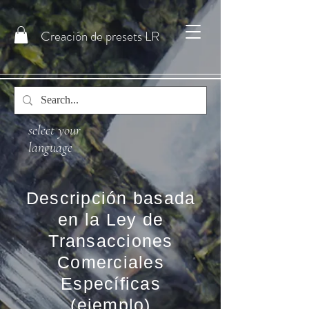
Creación de presets LR
select your
language
Descripción basada
en la Ley de
Transacciones
Comerciales
Específicas
(ejemplo)