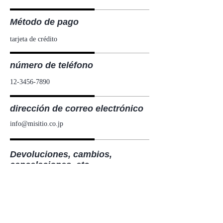
Método de pago
tarjeta de crédito
número de teléfono
12-3456-7890
dirección de correo electrónico
info@misitio.co.jp
Devoluciones, cambios,
cancelaciones, etc.
Plazo de devolución: dentro de los 7 días
siguientes a la recepción del producto.
ダウンロードリンクのメールはご