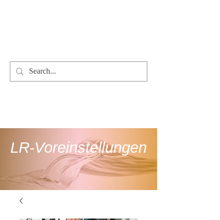
LR-Preset-Erstellung
select your
language
LR-Voreinstellungen