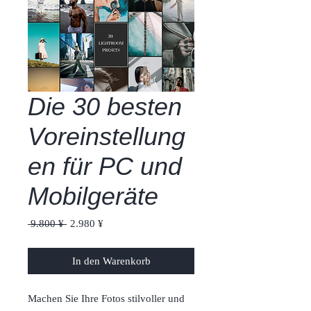
Die 30 besten
Voreinstellung
en für PC und
Mobilgeräte
Standardpreis
Sale-
 9.800 ¥ 
2.980 ¥
Preis
In den Warenkorb
Machen Sie Ihre Fotos stilvoller und