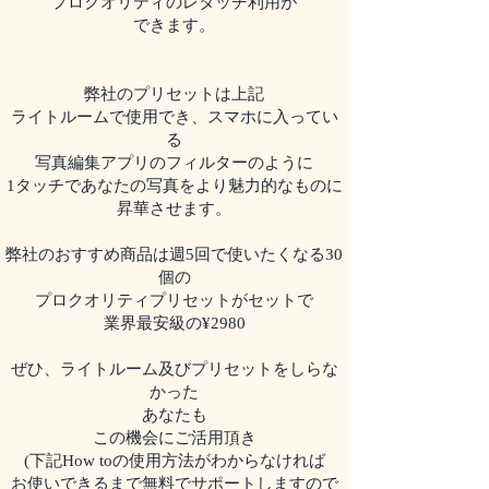
プロクオリティのレタッチ利用が
できます。
弊社のプリセットは上記
ライトルームで使用でき、スマホに入ってい
る
写真編集アプリのフィルターのように
1タッチであなたの写真をより魅力的なものに
昇華させます。
弊社のおすすめ商品は週5回で使いたくなる30
個の
プロクオリティプリセットがセットで
業界最安級の¥2980
ぜひ、ライトルーム及びプリセットをしらな
かった
あなたも
この機会にご活用頂き
(下記How toの使用方法がわからなければ
お使いできるまで無料でサポートしますので